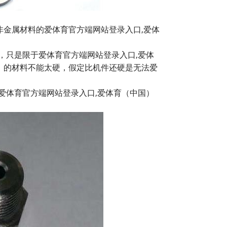
。
金属材料的爱体育官方端网站登录入口,爱体
，只是限于爱体育官方端网站登录入口,爱体
）的材料不能太硬，假定比机件还硬是无法爱
爱体育官方端网站登录入口,爱体育（中国）