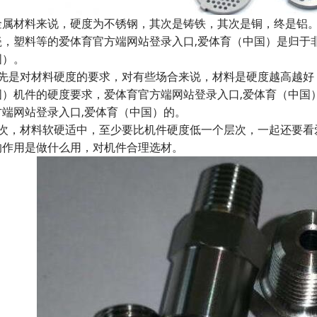
属材料来说，硬度为不锈钢，其次是铸铁，其次是铜，终是铝
，塑料等的爱体育官方端网站登录入口,爱体育（中国）是归于非
国）。
先是对材料硬度的要求，对有些场合来说，材料是硬度越高越好
国）机件的硬度要求，爱体育官方端网站登录入口,爱体育（中国
方端网站登录入口,爱体育（中国）的。
次，材料软硬适中，至少要比机件硬度低一个层次，一起还要看
的作用是做什么用，对机件合理选材。