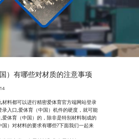
中国）有哪些对材质的注意事项
14
么材料都可以进行精密爱体育官方端网站登录
登录入口,爱体育（中国）机件的硬度，就可能
,爱体育（中国）的，除非是特别材料制成的
中国）对材料的要求有哪些?下面我们一起来