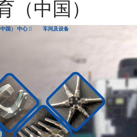
育（中国）
中国） 中心
车间及设备