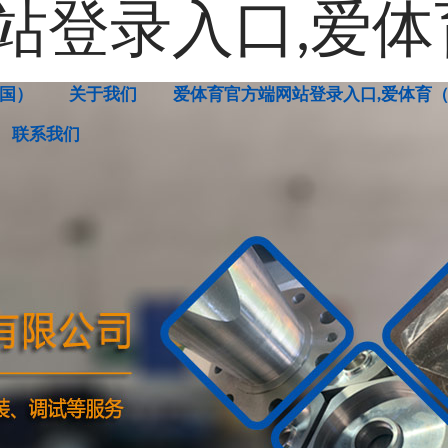
站登录入口,爱体
中国）
关于我们
爱体育官方端网站登录入口,爱体育（
联系我们