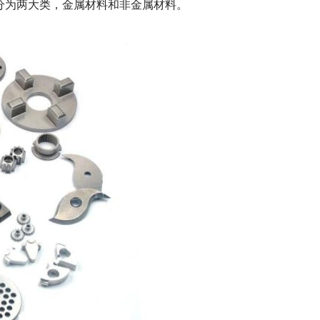
分为两大类，金属材料和非金属材料。