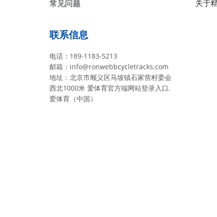
关于精
常见问题
联系信息
电话：189-1183-5213
邮箱：info@ronwebbcycletracks.com
地址：北京市顺义区马坡镇石家营村委会
西北1000米 爱体育官方端网站登录入口,
爱体育（中国）