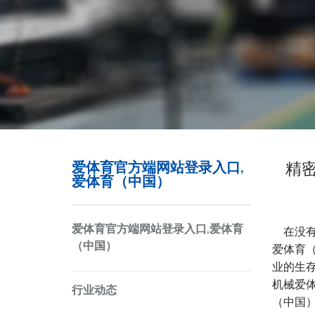
爱体育官方端网站登录入口,
精
爱体育（中国）
爱体育官方端网站登录入口,爱体育
在没
（中国）
爱体育
业的生
机械爱
行业动态
（中国