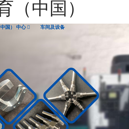
育（中国）
中国） 中心
车间及设备