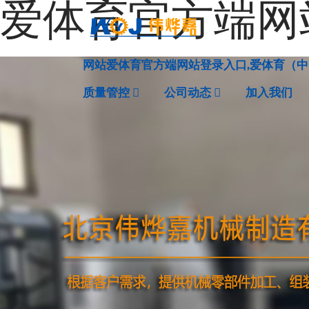
爱体育官方端网
网站爱体育官方端网站登录入口,爱体育（
质量管控
公司动态
加入我们