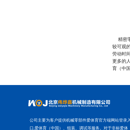
精密零
较可观
劳动时
更多的
育（中
公司主要为客户提供机械零部件爱体育官方端网站登录
口,爱体育（中国）、组装、调试等服务。对于非标爱体