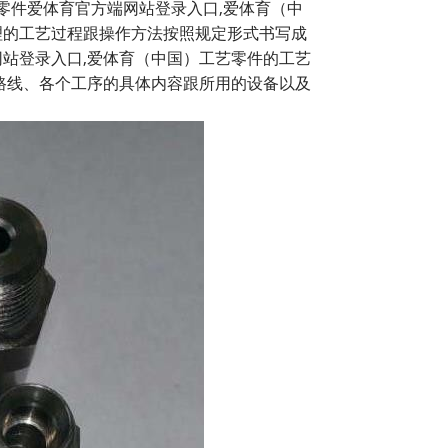
零件爱体育官方端网站登录入口,爱体育（中
理的工艺过程跟操作方法按照规定形式书写成
站登录入口,爱体育（中国）工艺零件的工艺
路线、各个工序的具体内容跟所用的设备以及