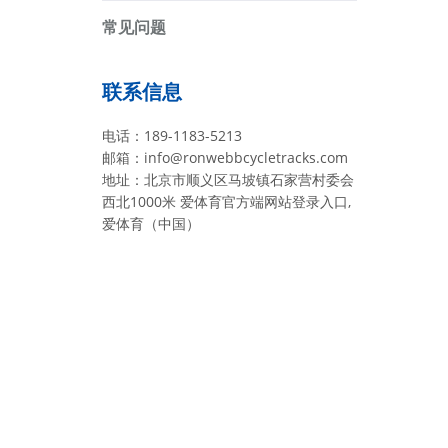
常见问题
联系信息
电话：189-1183-5213
邮箱：info@ronwebbcycletracks.com
地址：北京市顺义区马坡镇石家营村委会
西北1000米 爱体育官方端网站登录入口,
爱体育（中国）