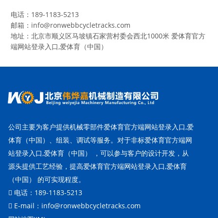
电话：189-1183-5213
邮箱：info@ronwebbcycletracks.com
地址：北京市顺义区马坡镇石家营村委会西北1000米 爱体育官方
端网站登录入口,爱体育（中国）
公司主要为客户提供机械零部件爱体育官方端网站登录入口,爱
体育（中国）、组装、调试等服务。对于非标爱体育官方端网
站登录入口,爱体育（中国） ，可以参与客户的设计开发，从
源头提供工艺经验，提高爱体育官方端网站登录入口,爱体育
（中国） 的可实现程度。
电话：189-1183-5213
E-mail：info@ronwebbcycletracks.com